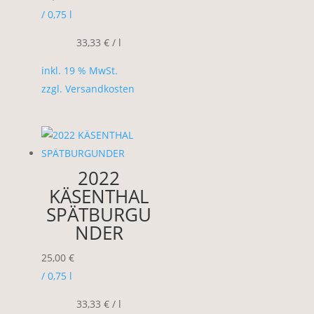
/ 0,75
l
33,33
€
/
l
inkl. 19 % MwSt.
zzgl.
Versandkosten
2022
KÄSENTHAL
SPÄTBURGU
NDER
25,00
€
/ 0,75
l
33,33
€
/
l