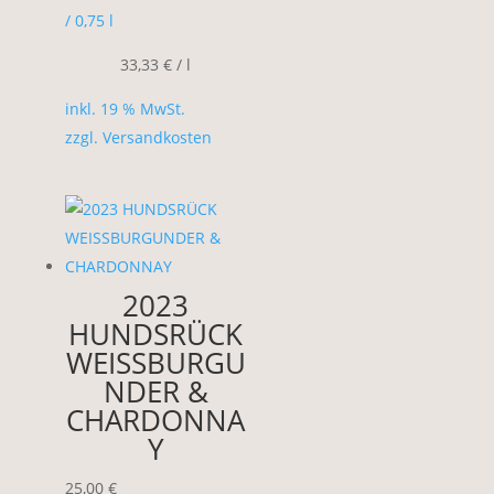
/ 0,75
l
33,33
€
/
l
inkl. 19 % MwSt.
zzgl.
Versandkosten
2023
HUNDSRÜCK
WEISSBURGU
NDER &
CHARDONNA
Y
25,00
€