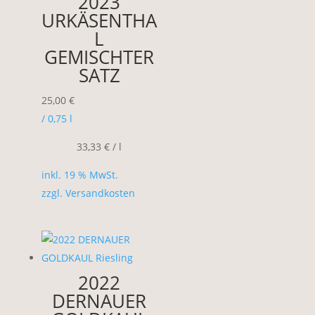
2023
URKÄSENTHA
L
GEMISCHTER
SATZ
25,00
€
/ 0,75
l
33,33
€
/
l
inkl. 19 % MwSt.
zzgl.
Versandkosten
2022
DERNAUER