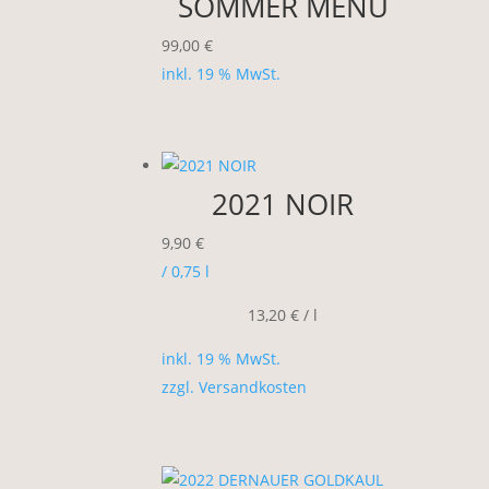
SOMMER MENÜ
99,00
€
inkl. 19 % MwSt.
2021 NOIR
9,90
€
/ 0,75
l
13,20
€
/
l
inkl. 19 % MwSt.
zzgl.
Versandkosten