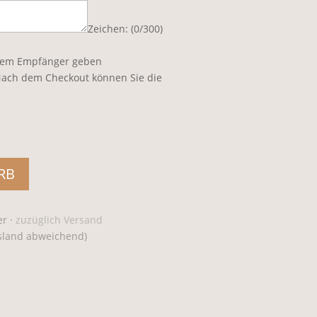
Zeichen: (
0
/300)
dem Empfänger geben
ach dem Checkout können Sie die
RB
r ·
zuzüglich Versand
usland abweichend)