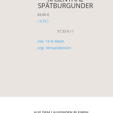
SPÄTBURGUNDER
43,00
€
/ 0,75
l
57,33
€
/
l
inkl. 19 % MwSt.
zzgl.
Versandkosten
AUF DEM LAUFENDEN BLEIBEN: