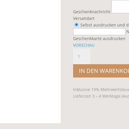
hricht
Geschenknachricht
Versandart
Selbst ausdrucken und 
N
Geschenkkarte ausdrucken
VORSCHAU
Gutschein
vom
Weingut
IN DEN WARENKO
Trautwein
Menge
Inklusive 19% Mehrwertsteue
Lieferzeit 3 – 4 Werktage (A