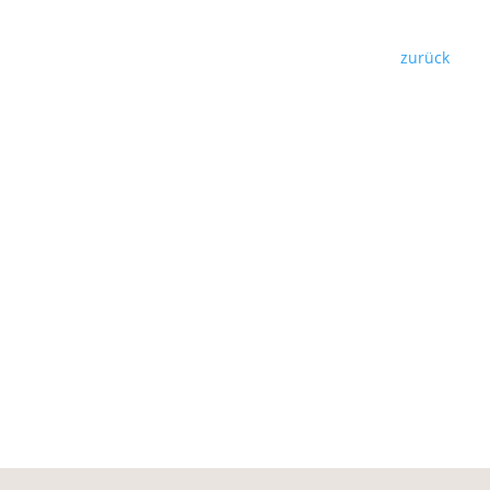
Nachricht :
Hinterlassen Sie eine Geschenknac
zurück