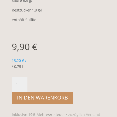
Säure 6,5 g/l
Restzucker 1,8 g/l
enthält Sulfite
9,90
€
13,20
€
/
l
/ 0,75
l
2021
NOIR
Menge
IN DEN WARENKORB
Inklusive 19% Mehrwertsteuer ·
zuzüglich Versand