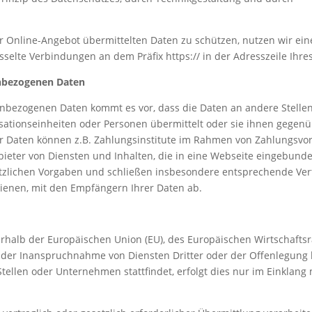
er Online-Angebot übermittelten Daten zu schützen, nutzen wir ein
sselte Verbindungen an dem Präfix https:// in der Adresszeile Ihre
nbezogenen Daten
bezogenen Daten kommt es vor, dass die Daten an andere Stellen
sationseinheiten oder Personen übermittelt oder sie ihnen gegen
r Daten können z.B. Zahlungsinstitute im Rahmen von Zahlungsvo
nbieter von Diensten und Inhalten, die in eine Webseite eingebund
setzlichen Vorgaben und schließen insbesondere entsprechende Ver
ienen, mit den Empfängern Ihrer Daten ab.
ßerhalb der Europäischen Union (EU), des Europäischen Wirtschafts
 der Inanspruchnahme von Diensten Dritter oder der Offenlegung
ellen oder Unternehmen stattfindet, erfolgt dies nur im Einklang 