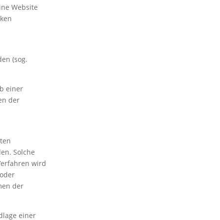
eine Website
cken
den (sog.
b einer
en der
hten
den. Solche
Verfahren wird
 oder
men der
dlage einer