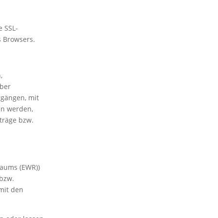
e SSL-
s Browsers.
,
über
rgängen, mit
en werden,
träge bzw.
raums (EWR))
 bzw.
mit den