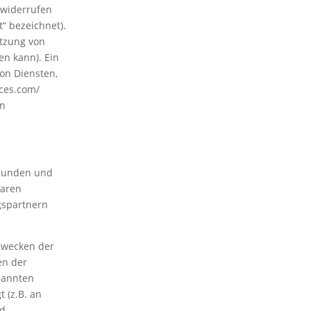
u widerrufen
“ bezeichnet).
utzung von
en kann). Ein
on Diensten,
ices.com/
en
 Kunden und
baren
gspartnern
 Zwecken der
en der
enannten
t (z.B. an
nd