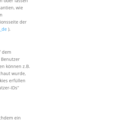
en oder lassen
antien, wie
on
ionsseite der
n_de
).
uf dem
n Benutzer
en können z.B.
schaut wurde,
kies erfüllen
tzer-IDs“
achdem ein