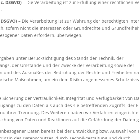
. c. DSGVO)
– Die Verarbeitung ist zur Erfüllung einer rechtlichen V
t.
f. DSGVO)
– Die Verarbeitung ist zur Wahrung der berechtigten Inte
ich, sofern nicht die Interessen oder Grundrechte und Grundfreihei
bezogener Daten erfordern, überwiegen.
rgaben unter Berücksichtigung des Stands der Technik, der
angs, der Umstände und der Zwecke der Verarbeitung sowie der
ten und des Ausmaßes der Bedrohung der Rechte und Freiheiten na
torische Maßnahmen, um ein dem Risiko angemessenes Schutznive
cherung der Vertraulichkeit, Integrität und Verfügbarkeit von D
ugangs zu den Daten als auch des sie betreffenden Zugriffs, der E
nd ihrer Trennung. Des Weiteren haben wir Verfahren eingerichtet
chung von Daten und Reaktionen auf die Gefährdung der Daten g
nenbezogener Daten bereits bei der Entwicklung bzw. Auswahl von
rinzip des Datenschutzes, durch Technikgestaltung und durch