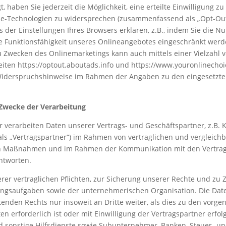
t, haben Sie jederzeit die Möglichkeit, eine erteilte Einwilligung z
kie-Technologien zu widersprechen (zusammenfassend als „Opt-Out
 der Einstellungen Ihres Browsers erklären, z.B., indem Sie die N
ie Funktionsfähigkeit unseres Onlineangebotes eingeschränkt werd
 Zwecken des Onlinemarketings kann auch mittels einer Vielzahl v
seiten https://optout.aboutads.info und https://www.youronlinecho
 Widerspruchshinweise im Rahmen der Angaben zu den eingesetzt
Zwecke der Verarbeitung
 verarbeiten Daten unserer Vertrags- und Geschäftspartner, z.B.
ls „Vertragspartner“) im Rahmen von vertraglichen und vergleich
en Maßnahmen und im Rahmen der Kommunikation mit den Vertra
antworten.
erer vertraglichen Pflichten, zur Sicherung unserer Rechte und zu
ngsaufgaben sowie der unternehmerischen Organisation. Die Dat
enden Rechts nur insoweit an Dritte weiter, als dies zu den vorg
en erforderlich ist oder mit Einwilligung der Vertragspartner erfolg
nd sonstige Hilfsdienste sowie Subunternehmer, Banken, Steuer- u