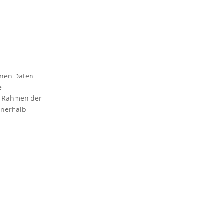
enen Daten
e
im Rahmen der
nnerhalb