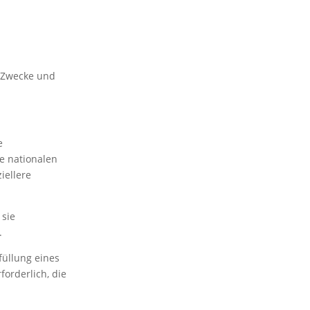
e Zwecke und
e
e nationalen
iellere
 sie
.
rfüllung eines
forderlich, die