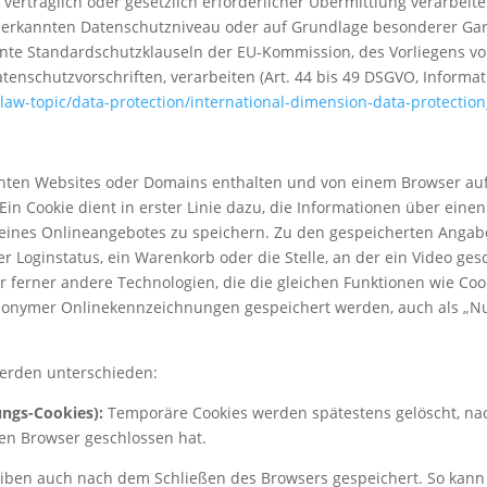
 vertraglich oder gesetzlich erforderlicher Übermittlung verarbeit
anerkannten Datenschutzniveau oder auf Grundlage besonderer Gar
annte Standardschutzklauseln der EU-Kommission, des Vorliegens v
atenschutzvorschriften, verarbeiten (Art. 44 bis 49 DSGVO, Informat
/law-topic/data-protection/international-dimension-data-protectio
uchten Websites oder Domains enthalten und von einem Browser a
n Cookie dient in erster Linie dazu, die Informationen über eine
ines Onlineangebotes zu speichern. Zu den gespeicherten Angab
r Loginstatus, ein Warenkorb oder die Stelle, an der ein Video ge
r ferner andere Technologien, die die gleichen Funktionen wie Coo
onymer Onlinekennzeichnungen gespeichert werden, auch als „Nu
erden unterschieden:
ungs-Cookies):
Temporäre Cookies werden spätestens gelöscht, n
en Browser geschlossen hat.
iben auch nach dem Schließen des Browsers gespeichert. So kann