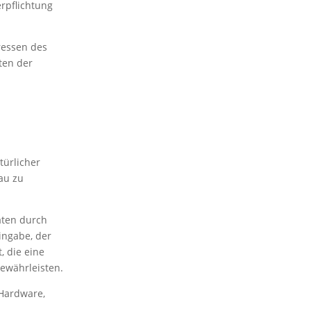
erpflichtung
ressen des
ten der
türlicher
au zu
aten durch
ingabe, der
, die eine
ewährleisten.
 Hardware,